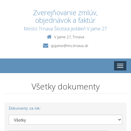
Zverejňovanie zmlúv,
objednávok a faktúr
Mesto Trnava Školská jedáleň V jame 27
V jame 27, Trnava
sjvjame@ms.trnava.sk
Toggle
naviga
Všetky dokumenty
Dokumenty za rok: