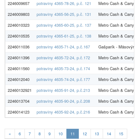
2246009657
potraviny 4365-78-26, p.č. 121
Metro Cash & Carry SR
2246009803
potraviny 4365-56-25, p.č. 131
Metro Cash & Carry SR
2246010323
potraviny 4365-60-25, p.č. 137
Metro Cash & Carry SR
2246010535
potraviny 4365-61-25, p.č. 138
Metro Cash & Carry SR
2246011036
potraviny 4635-71-24, p.č.167
Gašparík - Mäsovýroba
2246011396
potraviny 4635-72-24, p.č.172
Metro Cash & Carry SR
2246011560
potraviny 4635-73-24, p.č.174
Metro Cash & Carry SR
2246012040
potraviny 4635-74-24, p.č.177
Metro Cash & Carry SR
22460132921
potraviny 4635-91-24, p.č.213
Metro Cash & Carry SR
2246013704
potraviny 4635-90-24, p.č.208
Metro Cash & Carry SR
2246014123
potraviny 4635-92-24, p.č.216
Metro Cash & Carry SR
Aktuálna
«
6
7
8
9
10
11
12
13
14
15
stránka