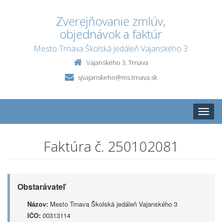
Zverejňovanie zmlúv,
objednávok a faktúr
Mesto Trnava Školská jedáleň Vajanského 3
Vajanského 3, Trnava
sjvajanskeho@ms.trnava.sk
Toggle
naviga
Faktúra č. 250102081
Obstarávateľ
Názov:
Mesto Trnava Školská jedáleň Vajanského 3
IČO:
00313114