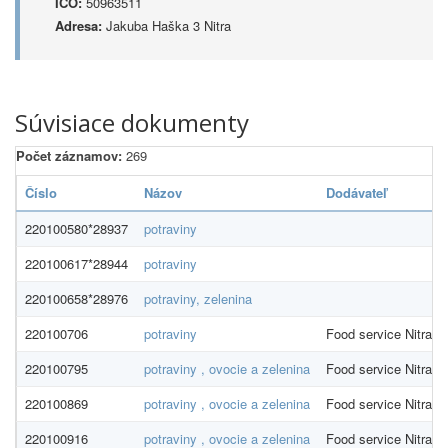
IČO:
50963511
Adresa:
Jakuba Haška 3 Nitra
Súvisiace dokumenty
Počet záznamov:
269
Číslo
Názov
Dodávateľ
220100580*28937
potraviny
220100617*28944
potraviny
220100658*28976
potraviny, zelenina
220100706
potraviny
Food service Nitra
220100795
potraviny , ovocie a zelenina
Food service Nitra
220100869
potraviny , ovocie a zelenina
Food service Nitra
220100916
potraviny , ovocie a zelenina
Food service Nitra