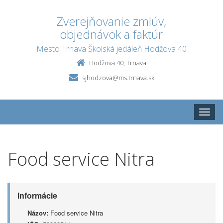
Zverejňovanie zmlúv,
objednávok a faktúr
Mesto Trnava Školská jedáleň Hodžova 40
Hodžova 40, Trnava
sjhodzova@ms.trnava.sk
Toggle
naviga
Food service Nitra
Informácie
Názov:
Food service Nitra