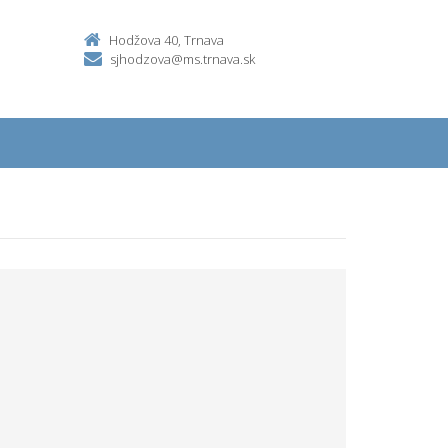
Hodžova 40, Trnava
sjhodzova@ms.trnava.sk