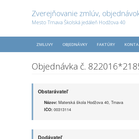
Zverejňovanie zmlúv, objednávok
Mesto Trnava Školská jedáleň Hodžova 40
ZMLUVY
OBJEDNÁVKY
FAKTÚRY
KONTA
Objednávka č. 822016*218
Obstarávateľ
Názov:
Materská škola Hodžova 40, Trnava
IČO:
00313114
Dodávateľ