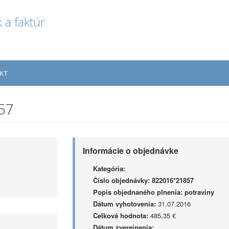
 a faktúr
KT
57
Informácie o objednávke
Kategória:
Číslo objednávky:
822016*21857
Popis objednaného plnenia:
potraviny
Dátum vyhotovenia:
31.07.2016
Celková hodnota:
485,35 €
Dátum zverejnenia: