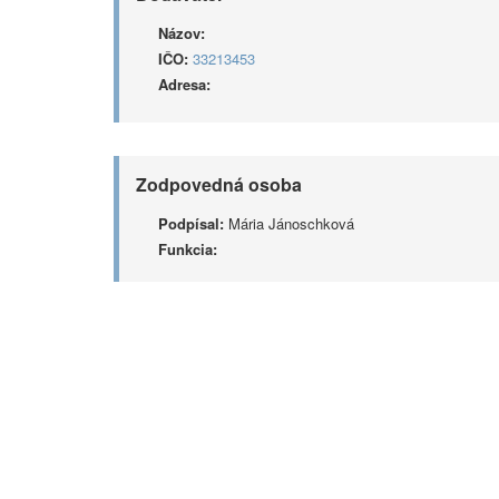
Názov:
IČO:
33213453
Adresa:
Zodpovedná osoba
Podpísal:
Mária Jánoschková
Funkcia: