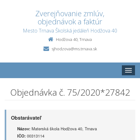
Zverejňovanie zmlúv,
objednávok a faktúr
Mesto Trnava Školská jedáleň Hodžova 40
Hodžova 40, Trnava
sjhodzova@ms.trnava.sk
Toggle
naviga
Objednávka č. 75/2020*27842
Obstarávateľ
Názov:
Materská škola Hodžova 40, Trnava
IČO:
00313114