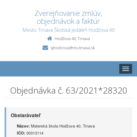
Zverejňovanie zmlúv,
objednávok a faktúr
Mesto Trnava Školská jedáleň Hodžova 40
Hodžova 40, Trnava
sjhodzova@ms.trnava.sk
Toggle
naviga
Objednávka č. 63/2021*28320
Obstarávateľ
Názov:
Materská škola Hodžova 40, Trnava
IČO:
00313114