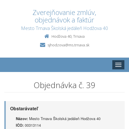
Zverejňovanie zmlúv,
objednávok a faktúr
Mesto Trnava Školská jedáleň Hodžova 40
Hodžova 40, Trnava
sjhodzova@ms.trnava.sk
Toggle
naviga
Objednávka č. 39
Obstarávateľ
Názov:
Mesto Trnava Školská jedáleň Hodžova 40
IČO:
00313114