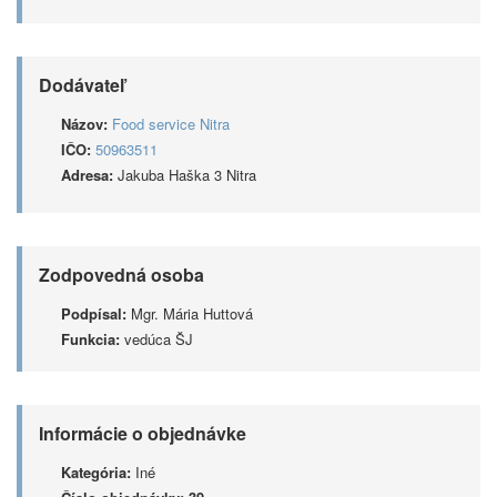
Dodávateľ
Názov:
Food service Nitra
IČO:
50963511
Adresa:
Jakuba Haška 3 Nitra
Zodpovedná osoba
Podpísal:
Mgr. Mária Huttová
Funkcia:
vedúca ŠJ
Informácie o objednávke
Kategória:
Iné