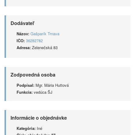
Dodávateľ
Názov:
Gašparík Trnava
IČO:
36282782
Adresa:
Zelenečská 83
Zodpovedná osoba
Podpísal:
Mgr. Mária Huttová
Funkcia:
vedúca ŠJ
Informácie o objednávke
Kategória:
Iné