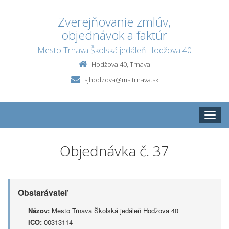
Zverejňovanie zmlúv,
objednávok a faktúr
Mesto Trnava Školská jedáleň Hodžova 40
Hodžova 40, Trnava
sjhodzova@ms.trnava.sk
Toggle
naviga
Objednávka č. 37
Obstarávateľ
Názov:
Mesto Trnava Školská jedáleň Hodžova 40
IČO:
00313114